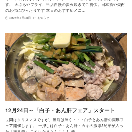
す。 天ぷらやフライ、当店自慢の炭火焼きでご提供。日本酒や焼酎
のお供にぴったりです 本日のおすすめメニ…
2026年1月28日
お知らせ
12月24日～「白子・あん肝フェア」スタート
世間はクリスマスですが、当店は渋く・・・白子とあん肝の濃厚フ
ェア開催します。 一押しは白子・あん肝・カキの濃厚3兄弟が入っ
た「痛風鍋」 これはたまらん！！！ 他…