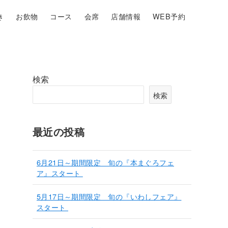
き
お飲物
コース
会席
店舗情報
WEB予約
検索
検索
最近の投稿
6月21日～期間限定 旬の『本まぐろフェ
ア』スタート
5月17日～期間限定 旬の『いわしフェア』
スタート