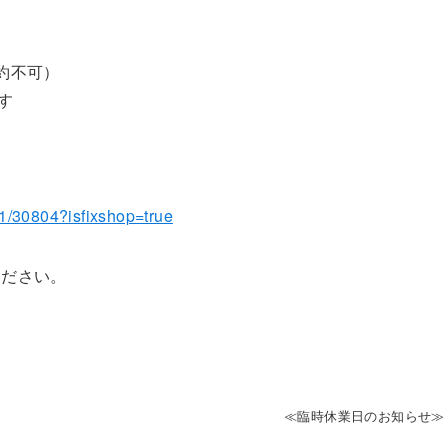
約不可）
す
01/30804?isfixshop=true
ください。
≪臨時休業日のお知らせ≫